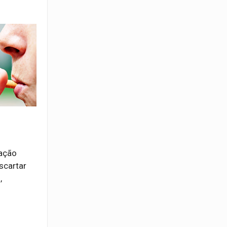
tação
scartar
,