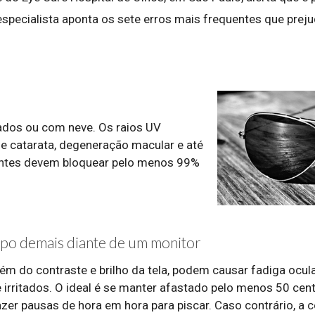
o especialista aponta os sete erros mais frequentes que prej
ados ou com neve. Os raios UV
e catarata, degeneração macular e até
entes devem bloquear pelo menos 99%
po demais diante de um monitor
lém do contraste e brilho da tela, podem causar fadiga ocula
e irritados. O ideal é se manter afastado pelo menos 50 cen
er pausas de hora em hora para piscar. Caso contrário, a 