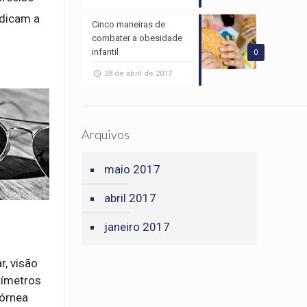
udicam a
Cinco maneiras de
combater a obesidade
infantil
0
28 de abril de 2017
Arquivos
maio 2017
abril 2017
janeiro 2017
r, visão
tímetros
córnea