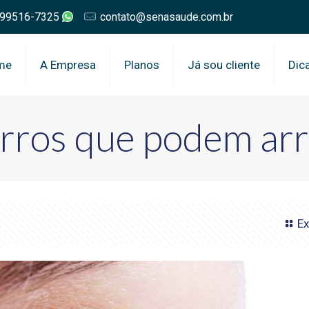
 99516-7325
contato@senasaude.com.br
me
A Empresa
Planos
Já sou cliente
Dic
rros que podem arr
Ex