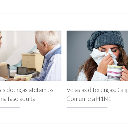
ais doenças afetam os
Vejas as diferenças: Gri
na fase adulta
Comum e a H1N1