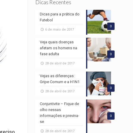
Dicas Recentes
Dicas para a prática do
Futebol
0
6 de maio de 2017
Veja quais doenças
afetam os homens na
fase adulta
0
28 de abril de 2017
Vejas as diferenças:
Gripe Comum e a H1N1
0
28 de abril de 2017
Conjuntivite – Fique de
olho nessas
informações e previna-
0
se
preciso
28 de abril de 2017