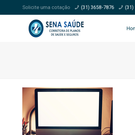
Solicite uma cotação
(31) 3658-7876
(31)
Ho