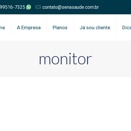
 99516-7325
contato@senasaude.com.br
me
A Empresa
Planos
Já sou cliente
Dic
monitor